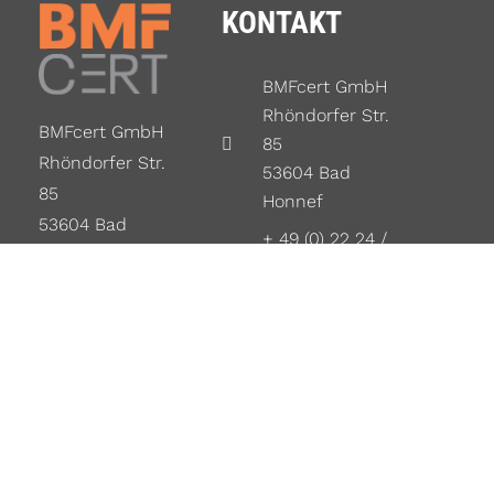
KONTAKT
BMFcert GmbH
Rhöndorfer Str.
BMFcert GmbH
85
Rhöndorfer Str.
53604 Bad
85
Honnef
53604 Bad
+ 49 (0) 22 24 /
Honnef
96 91 52-0
info@bmfcert.de
Copyright © 2021 BMF
Impressum
/
Datenschutz